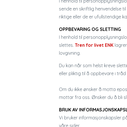
I henhold til personopplysningsl
sende en skriftlig henvendelse til
riktige eller de er ufullstendige 
OPPBEVARING OG SLETTING
I henhold til personopplysningslo
slettes.
Tren for livet ENK
lagre
lovgivning.
Du kan når som helst kreve slett
eller pliktig til å oppbevare i tr
Om du ikke ønsker å motta eposter
mottar fra oss. Ønsker du å bli s
BRUK AV INFORMASJONSKAPSL
Vi bruker informasjonskapsler på 
våre sider.