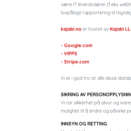
være IT leverandører (f.eks webh
lovpålagt rapportering til myndi
kajabi.no
er hostet av
Kajabi LL
- Google.com
- VIPPS
- Stripe.com
Vi er i god tro at alle disse dat
SIKRING AV PERSONOPPLYSNI
Vi tar sikkerhet på alvor og iva
mulighet til å endre og påvirke
INNSYN OG RETTING