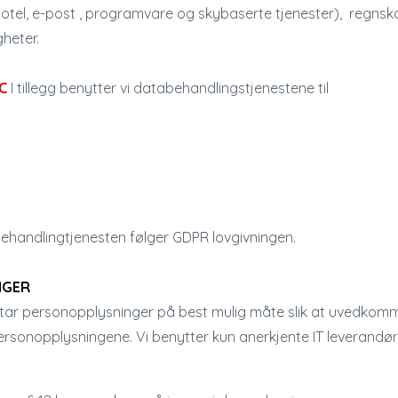
otel, e-post , programvare og skybaserte tjenester), regnsk
gheter.
C
I tillegg benytter vi databehandlingstjenestene til
abehandlingtjenesten følger GDPR lovgivningen.
NGER
retar personopplysninger på best mulig måte slik at uvedkomme
 personopplysningene. Vi benytter kun anerkjente IT leverand