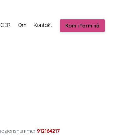
EOER
Om
Kontakt
Kom i form nå
isasjonsnummer
912164217