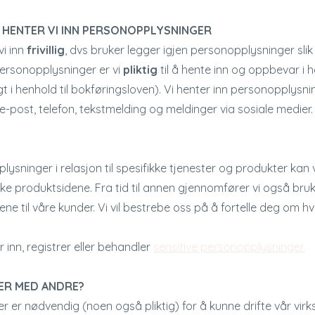
HENTER VI INN PERSONOPPLYSNINGER
i inn
frivillig
, dvs bruker legger igjen personopplysninger slik
personopplysninger er vi
pliktig
til å hente inn og oppbevar i h
t i henhold til bokføringsloven). Vi henter inn personopplysni
e-post, telefon, tekstmelding og meldinger via sosiale medie
ysninger i relasjon til spesifikke tjenester og produkter kan
fikke produktsidene. Fra tid til annen gjennomfører vi også br
ne til våre kunder. Vi vil bestrebe oss på å fortelle deg om 
 inn, registrer eller behandler
sensitive personopplysninger.
ER MED ANDRE?
 er nødvendig (noen også pliktig) for å kunne drifte vår virks