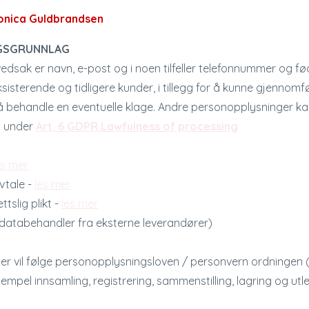
nica Guldbrandsen
NGSGRUNNLAG
edsak er navn, e-post og i noen tilfeller telefonnummer og fø
isterende og tidligere kunder, i tillegg for å kunne gjennomfø
 å behandle en eventuelle klage. Andre personopplysninger 
n under
Art. 6 GDPR Lawfulness of processing
es mer
vtale -
les mer
tslig plikt -
les mer
 databehandler fra eksterne leverandører)
r vil følge personopplysningsloven / personvern ordningen 
mpel innsamling, registrering, sammenstilling, lagring og utl