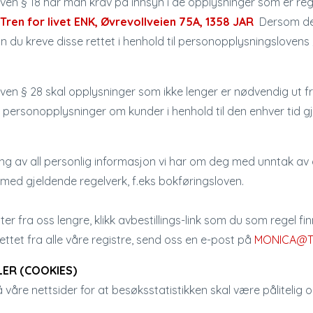
oven § 18 har man krav på innsyn i de opplysninger som er regi
Tren for livet ENK
,
Øvrevollveien 75A, 1358 JAR
Dersom de 
kan du kreve disse rettet i henhold til personopplysningslovens 
ven § 28 skal opplysninger som ikke lenger er nødvendig ut fra
r personopplysninger om kunder i henhold til den enhver tid 
ing av all personlig informasjon vi har om deg med unntak av
åd med gjeldende regelverk, f.eks bokføringsloven.
 fra oss lengre, klikk avbestillings-link som du som regel fin
lettet fra alle våre registre, send oss en e-post på
MONICA@T
ER (COOKIES)
våre nettsider for at besøksstatistikken skal være pålitelig 