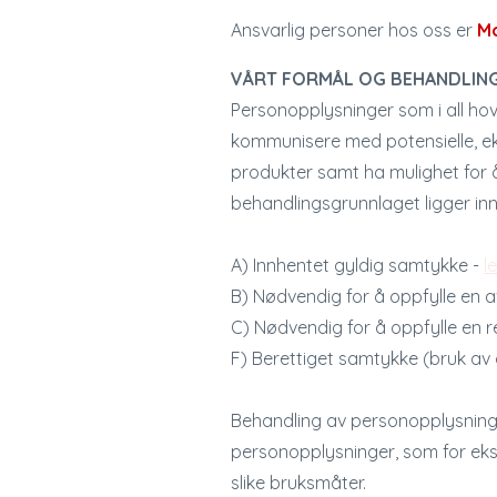
Ansvarlig personer hos oss er
Mo
VÅRT FORMÅL OG BEHANDLI
Personopplysninger som i all hov
kommunisere med potensielle, eks
produkter samt ha mulighet for
behandlingsgrunnlaget ligger in
A) Innhentet gyldig samtykke -
l
B) Nødvendig for å oppfylle en a
C) Nødvendig for å oppfylle en ret
F) Berettiget samtykke (bruk av
Behandling av personopplysninge
personopplysninger, som for ekse
slike bruksmåter.