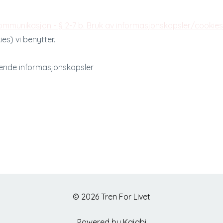
ommunikasjon - § 2-7 b. Bruk av informasjonskapsler/cookies
es) vi benytter.
ende informasjonskapsler
© 2026 Tren For Livet
Powered by Kajabi