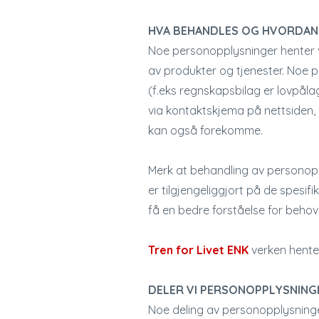
HVA BEHANDLES OG HVORDAN 
Noe personopplysninger henter v
av produkter og tjenester. Noe 
(f.eks regnskapsbilag er lovpålag
via kontaktskjema på nettsiden, 
kan også forekomme.
Merk at behandling av personoppl
er tilgjengeliggjort på de spesi
få en bedre forståelse for behove
Tren for Livet ENK
verken henter
DELER VI PERSONOPPLYSNING
Noe deling av personopplysninger