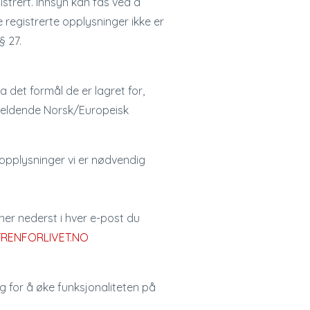
strert. Innsyn kan fås ved å
registrerte opplysninger ikke er
§ 27.
 det formål de er lagret for,
gjeldende Norsk/Europeisk
 opplysninger vi er nødvendig
ner nederst i hver e-post du
RENFORLIVET.NO
og for å øke funksjonaliteten på