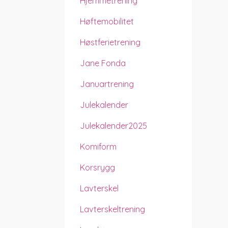
Hjemmetrening
Høftemobilitet
Høstferietrening
Jane Fonda
Januartrening
Julekalender
Julekalender2025
Komiform
Korsrygg
Lavterskel
Lavterskeltrening