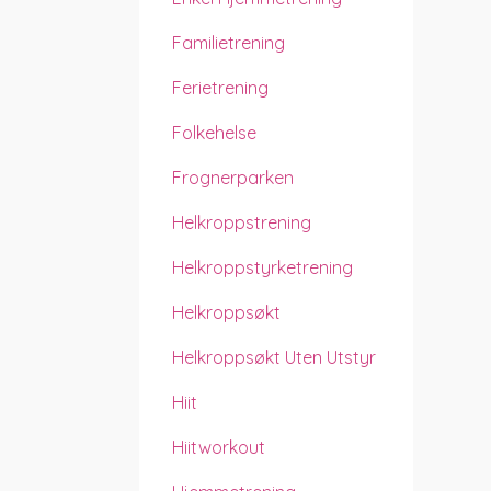
Familietrening
Ferietrening
Folkehelse
Frognerparken
Helkroppstrening
Helkroppstyrketrening
Helkroppsøkt
Helkroppsøkt Uten Utstyr
Hiit
Hiitworkout