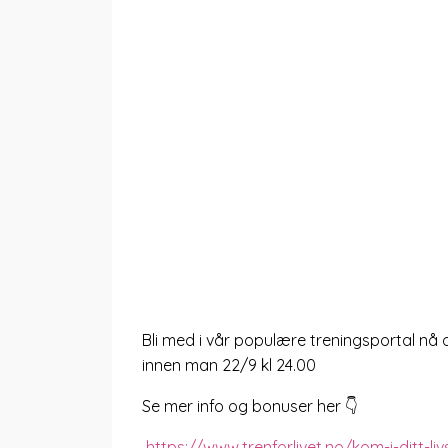
Bli med i vår populære treningsportal nå 
innen man 22/9 kl 24.00
Se mer info og bonuser her 👇
https://www.trenforlivet.no/kom-i-ditt-li