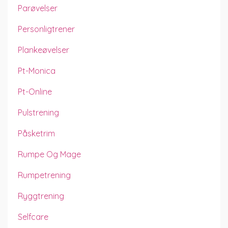
Parøvelser
Personligtrener
Plankeøvelser
Pt-Monica
Pt-Online
Pulstrening
Påsketrim
Rumpe Og Mage
Rumpetrening
Ryggtrening
Selfcare