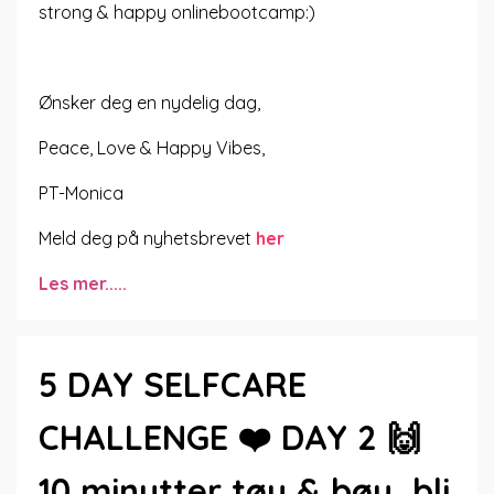
strong & happy onlinebootcamp:)
Ønsker deg en nydelig dag,
Peace, Love & Happy Vibes,
PT-Monica
Meld deg på nyhetsbrevet
her
Les mer.....
5 DAY SELFCARE
CHALLENGE ❤️ DAY 2 🙌
10 minutter tøy & bøy, bli