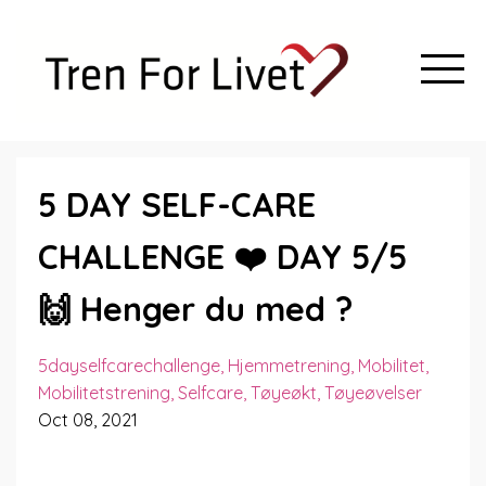
5 DAY SELF-CARE
CHALLENGE ❤️ DAY 5/5
🙌 Henger du med ?
5dayselfcarechallenge
Hjemmetrening
Mobilitet
Mobilitetstrening
Selfcare
Tøyeøkt
Tøyeøvelser
Oct 08, 2021