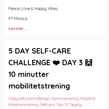
Peace, Love & Happy Vibes,
PT-Monica
Les mer.....
5 DAY SELF-CARE
CHALLENGE ❤️ DAY 3 🙌
10 minutter
mobilitetstrening
5dayselfcarechallenge
Hjemmetrening
Mobilitet
Mobilitetstrening
Selfcare
Tips Til Tøying