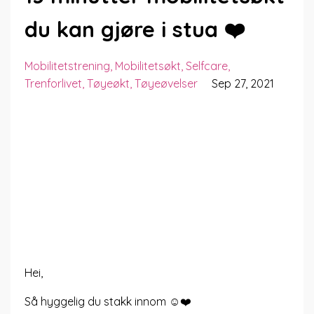
du kan gjøre i stua ❤️
Mobilitetstrening
Mobilitetsøkt
Selfcare
Trenforlivet
Tøyeøkt
Tøyeøvelser
Sep 27, 2021
Hei,
Så hyggelig du stakk innom ☺️❤️