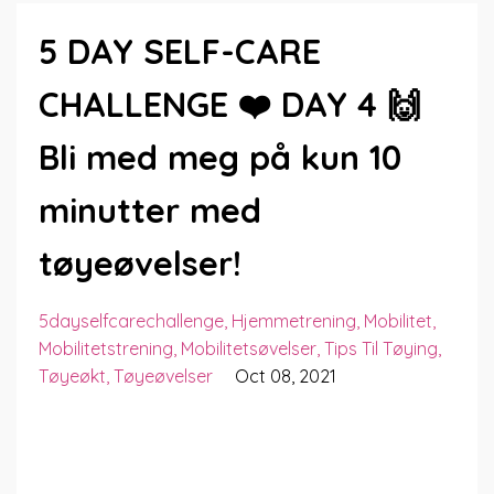
5 DAY SELF-CARE
CHALLENGE ❤️ DAY 4 🙌
Bli med meg på kun 10
minutter med
tøyeøvelser!
5dayselfcarechallenge
Hjemmetrening
Mobilitet
Mobilitetstrening
Mobilitetsøvelser
Tips Til Tøying
Tøyeøkt
Tøyeøvelser
Oct 08, 2021