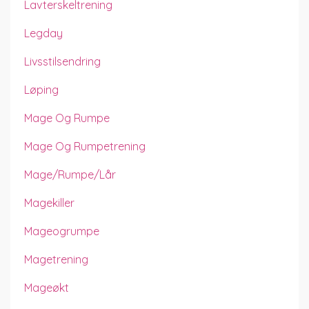
Lavterskeltrening
Legday
Livsstilsendring
Løping
Mage Og Rumpe
Mage Og Rumpetrening
Mage/rumpe/lår
Magekiller
Mageogrumpe
Magetrening
Mageøkt