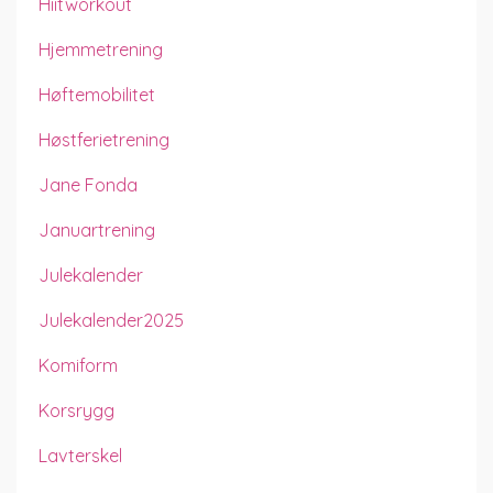
Hiitworkout
Hjemmetrening
Høftemobilitet
Høstferietrening
Jane Fonda
Januartrening
Julekalender
Julekalender2025
Komiform
Korsrygg
Lavterskel