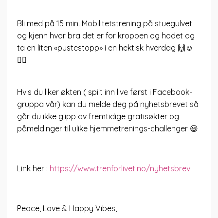
Bli med på 15 min. Mobilitetstrening på stuegulvet
og kjenn hvor bra det er for kroppen og hodet og
ta en liten «pustestopp» i en hektisk hverdag 🙌☺️
🧘‍♀️
Hvis du liker økten ( spilt inn live først i Facebook-
gruppa vår) kan du melde deg på nyhetsbrevet så
går du ikke glipp av fremtidige gratisøkter og
påmeldinger til ulike hjemmetrenings-challenger 😃
Link her :
https://www.trenforlivet.no/nyhetsbrev
Peace, Love & Happy Vibes,