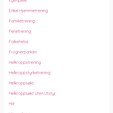
Egenpleie
Enkel Hjemmetrening
Familietrening
Ferietrening
Folkehelse
Frognerparken
Helkroppstrening
Helkroppstyrketrening
Helkroppsøkt
Helkroppsøkt Uten Utstyr
Hiit