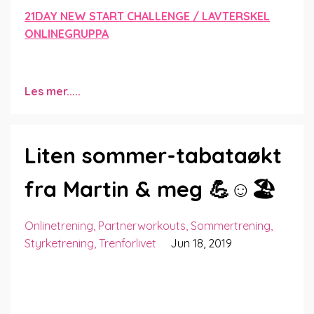
21DAY NEW START CHALLENGE / LAVTERSKEL
ONLINEGRUPPA
Les mer.....
Liten sommer-tabataøkt
fra Martin & meg 💪☺️🏖
Onlinetrening
Partnerworkouts
Sommertrening
Styrketrening
Trenforlivet
Jun 18, 2019