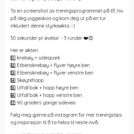
Ta en screenshot av treningsprogrammet på tlf, hiv
på deg joggeskoa og kom deg ut på en tur
inkludert denne styrkeøkta :-)
30 sekunder pr øvelse - 3 runder
❤️
😊
Her er økten:
1️⃣
knebøy + sidespark
2️⃣
Etbensknebøy + flyver høyre ben
3️⃣
Etbensknebøy + flyver venstre ben
4️⃣
Skøytehopp
5️⃣
Utfall bak + hopp høyre ben
6️⃣
Utfall bak + hopp venstre ben
7️⃣
90 graders gange sideveis
Følg meg gjerne på instagram for mer treningstips
og inspirasjon til å ta helsa til neste nivå .