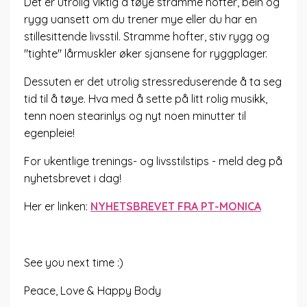
Det er utrolig viktig å tøye stramme hofter, bein og
rygg uansett om du trener mye eller du har en
stillesittende livsstil. Stramme hofter, stiv rygg og
"tighte" lårmuskler øker sjansene for ryggplager.
Dessuten er det utrolig stressreduserende å ta seg
tid til å tøye. Hva med å sette på litt rolig musikk,
tenn noen stearinlys og nyt noen minutter til
egenpleie!
For ukentlige trenings- og livsstilstips - meld deg på
nyhetsbrevet i dag!
Her er linken:
NYHETSBREVET FRA PT-MONICA
See you next time :)
Peace, Love & Happy Body