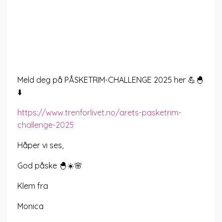
Meld deg på PÅSKETRIM-CHALLENGE 2025 her 💪🐣
⬇️
https://www.trenforlivet.no/arets-pasketrim-
challenge-2025
Håper vi ses,
God påske 🐣☀️🌸
Klem fra
Monica