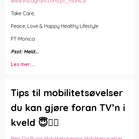
www.instagram.com/pt_monica
Take Care,
Peace, Love & Happy Healthy Lifestyle
PT-Monica
Psst: Meld
...
Les mer.....
Tips til mobilitetsøvelser
du kan gjøre foran TV’n i
kveld 😇👍🏼
Bein Og Rygg
Mobilitetstrening
Mobilitetsøvelser