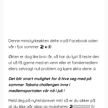
Denne ministyrkeøkten delte vi på Facebook siden
vår i fjor sommer 🏖☀️🦋
Økten er dog like bra i år, så har du lyst å teste den
ut så få gjerne med en venn eller et familiemedlem
ellers selvsagt null problem og kjøre økta alene ☺️
Det blir snart mulighet for å hive seg med på
sommer Tabata challengen inne i
medlemsportalen vår nå i juli !
Meld deg på nyhetsbrevet mitt så er du sikker på
at du ikke går glipp av muligheten 🏖🤸‍♂️🏋️‍♂️🧘🏻‍♀️ Er