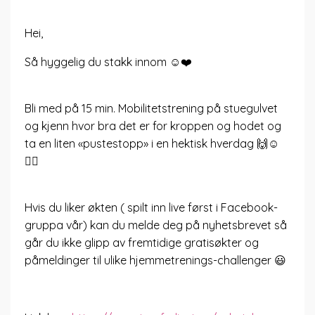
Hei,
Så hyggelig du stakk innom ☺️❤️
Bli med på 15 min. Mobilitetstrening på stuegulvet
og kjenn hvor bra det er for kroppen og hodet og
ta en liten «pustestopp» i en hektisk hverdag 🙌☺️
🧘‍♀️
Hvis du liker økten ( spilt inn live først i Facebook-
gruppa vår) kan du melde deg på nyhetsbrevet så
går du ikke glipp av fremtidige gratisøkter og
påmeldinger til ulike hjemmetrenings-challenger 😃