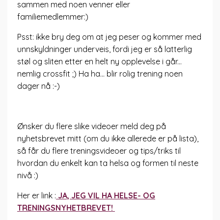
sammen med noen venner eller
familiemedlemmer:)
Psst: ikke bry deg om at jeg peser og kommer med
unnskyldninger underveis, fordi jeg er så latterlig
støl og sliten etter en helt ny opplevelse i går...
nemlig crossfit ;) Ha ha... blir rolig trening noen
dager nå :-)
Ønsker du flere slike videoer meld deg på
nyhetsbrevet mitt (om du ikke allerede er på lista),
så får du flere treningsvideoer og tips/triks til
hvordan du enkelt kan ta helsa og formen til neste
nivå :)
Her er link :
JA, JEG VIL HA HELSE- OG
TRENINGSNYHETBREVET!