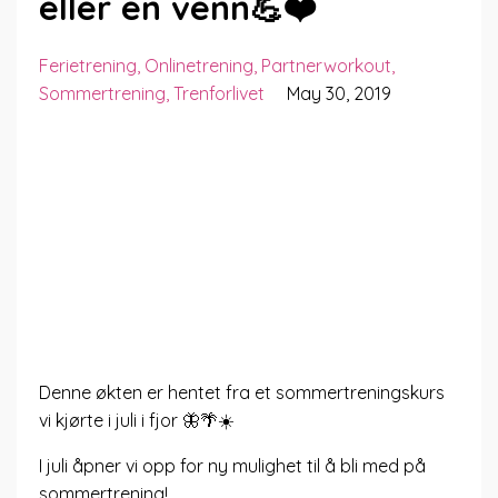
eller en venn💪❤️
Ferietrening
Onlinetrening
Partnerworkout
Sommertrening
Trenforlivet
May 30, 2019
Denne økten er hentet fra et sommertreningskurs
vi kjørte i juli i fjor 🦋🌴☀️
I juli åpner vi opp for ny mulighet til å bli med på
sommertrening!