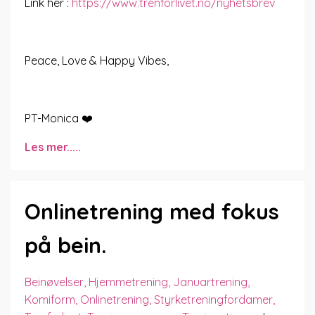
Link her :
https://www.trenforlivet.no/nyhetsbrev
Peace, Love & Happy Vibes,
PT-Monica ❤️
Les mer.....
Onlinetrening med fokus
på bein.
Beinøvelser
Hjemmetrening
Januartrening
Komiform
Onlinetrening
Styrketreningfordamer