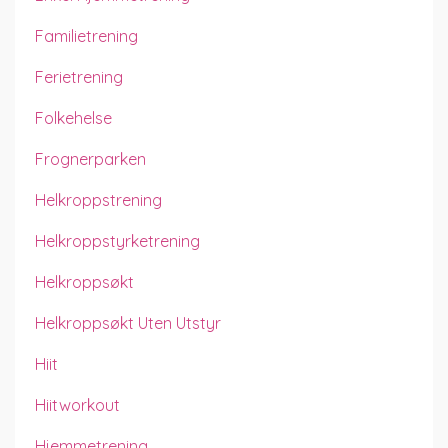
Familietrening
Ferietrening
Folkehelse
Frognerparken
Helkroppstrening
Helkroppstyrketrening
Helkroppsøkt
Helkroppsøkt Uten Utstyr
Hiit
Hiitworkout
Hjemmetrening