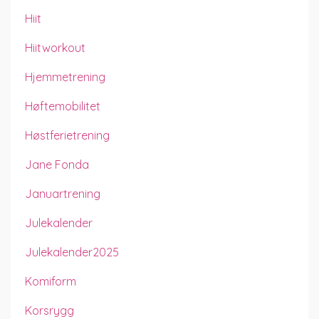
Hiit
Hiitworkout
Hjemmetrening
Høftemobilitet
Høstferietrening
Jane Fonda
Januartrening
Julekalender
Julekalender2025
Komiform
Korsrygg