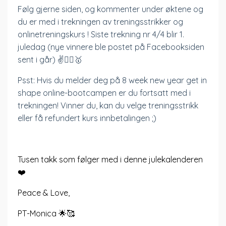
Følg gjerne siden, og kommenter under øktene og
du er med i trekningen av treningsstrikker og
onlinetreningskurs ! Siste trekning nr 4/4 blir 1.
juledag (nye vinnere ble postet på Facebooksiden
sent i går) ✌️🦸‍♀️🥇
Psst: Hvis du melder deg på 8 week new year get in
shape online-bootcampen er du fortsatt med i
trekningen! Vinner du, kan du velge treningsstrikk
eller få refundert kurs innbetalingen ;)
Tusen takk som følger med i denne julekalenderen
❤️
Peace & Love,
PT-Monica 🌟🥰