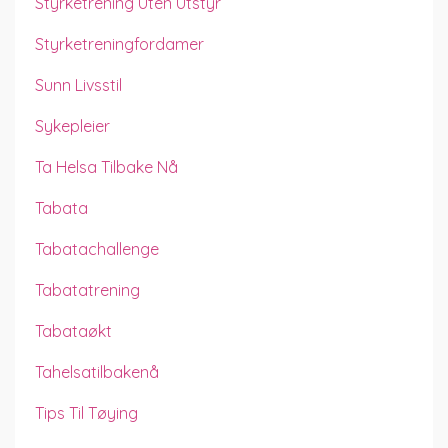
Styrketrening Uten Utstyr
Styrketreningfordamer
Sunn Livsstil
Sykepleier
Ta Helsa Tilbake Nå
Tabata
Tabatachallenge
Tabatatrening
Tabataøkt
Tahelsatilbakenå
Tips Til Tøying