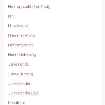
Helkroppsøkt Uten Utstyr
Hiit
Hiitworkout
Hjemmetrening
Høftemobilitet
Høstferietrening
Jane Fonda
Januartrening
Julekalender
Julekalender2025
Komiform