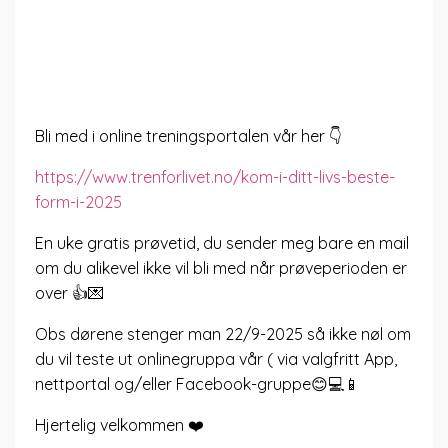
Bli med i online treningsportalen vår her 👇
https://www.trenforlivet.no/kom-i-ditt-livs-beste-
form-i-2025
En uke gratis prøvetid, du sender meg bare en mail
om du alikevel ikke vil bli med når prøveperioden er
over 👍💌
Obs dørene stenger man 22/9-2025 så ikke nøl om
du vil teste ut onlinegruppa vår ( via valgfritt App,
nettportal og/eller Facebook-gruppe😊💻📱
Hjertelig velkommen ❤️