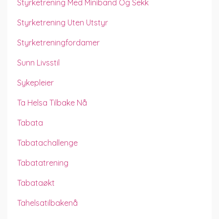
Styrketrening Med Miniband Og Sekk
Styrketrening Uten Utstyr
Styrketreningfordamer
Sunn Livsstil
Sykepleier
Ta Helsa Tilbake Nå
Tabata
Tabatachallenge
Tabatatrening
Tabataøkt
Tahelsatilbakenå