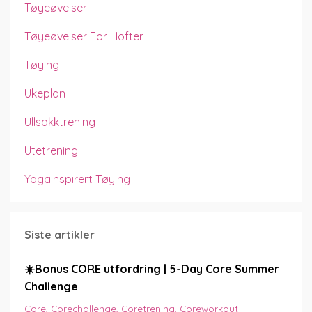
Tøyeøvelser
Tøyeøvelser For Hofter
Tøying
Ukeplan
Ullsokktrening
Utetrening
Yogainspirert Tøying
Siste artikler
☀️Bonus CORE utfordring | 5-Day Core Summer
Challenge
Core
Corechallenge
Coretrening
Coreworkout