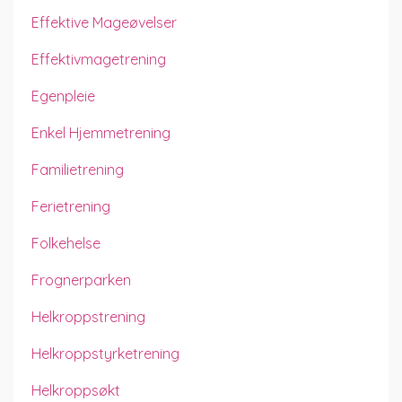
Effektive Mageøvelser
Effektivmagetrening
Egenpleie
Enkel Hjemmetrening
Familietrening
Ferietrening
Folkehelse
Frognerparken
Helkroppstrening
Helkroppstyrketrening
Helkroppsøkt