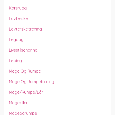
Korsrygg
Lavterskel
Lavterskeltrening
Legday
Livsstilsendring
Løping
Mage Og Rumpe
Mage Og Rumpetrening
Mage/rumpe/lår
Magekiller
Mageogrumpe