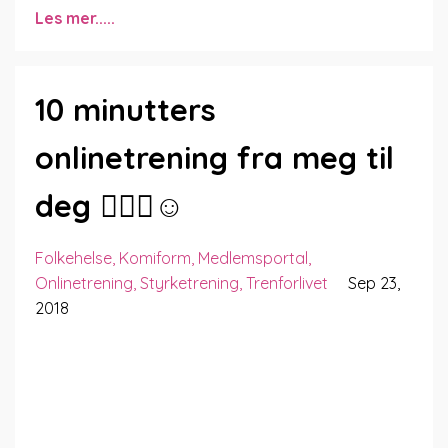
Les mer.....
10 minutters
onlinetrening fra meg til
deg 🤸🏻‍♂️☺️
Folkehelse
Komiform
Medlemsportal
Onlinetrening
Styrketrening
Trenforlivet
Sep 23,
2018