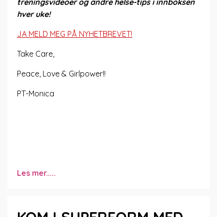
treningsvideoer og andre helse-tips i innboksen
hver uke!
JA MELD MEG PÅ NYHETBREVET!
Take Care,
Peace, Love & Girlpower!!
PT-Monica
Les mer.....