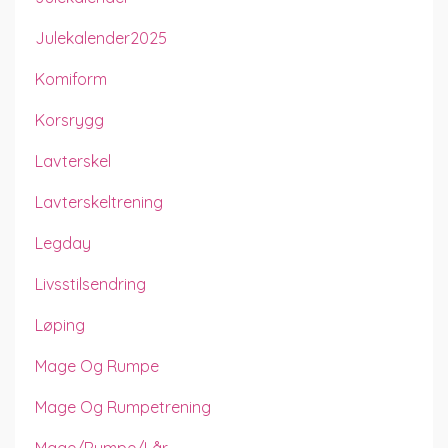
Julekalender2025
Komiform
Korsrygg
Lavterskel
Lavterskeltrening
Legday
Livsstilsendring
Løping
Mage Og Rumpe
Mage Og Rumpetrening
Mage/rumpe/lår