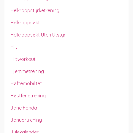
Helkroppstyrketrening
Helkroppsøkt
Helkroppsøkt Uten Utstyr
Hiit
Hiitworkout
Hjemmetrening
Høftemobilitet
Høstferietrening
Jane Fonda
Januartrening
Julekalender