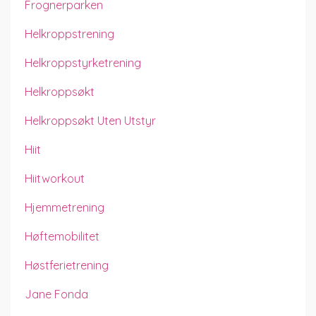
Frognerparken
Helkroppstrening
Helkroppstyrketrening
Helkroppsøkt
Helkroppsøkt Uten Utstyr
Hiit
Hiitworkout
Hjemmetrening
Høftemobilitet
Høstferietrening
Jane Fonda