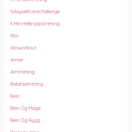
5dayselfcarechallenge
6 Min Helkroppstrening
Abs
Absworkout
Armer
Armtrening
Balansetrening
Bein
Bein Og Mage
Bein Og Rygg