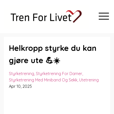
Helkropp styrke du kan
gjøre ute 💪☀️
Styrketrening
Styrketrening For Damer
Styrketrening Med Miniband Og Sekk
Utetrening
Apr 10, 2025