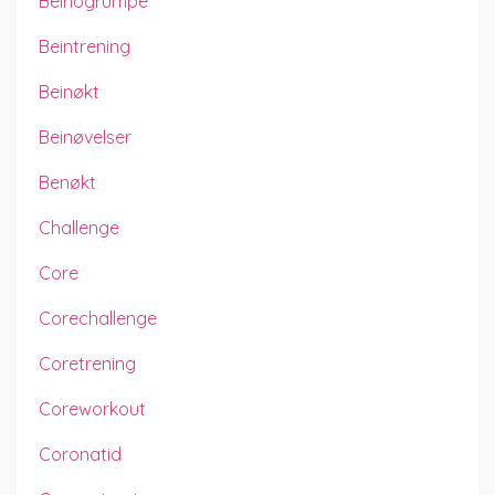
Beinogrumpe
Beintrening
Beinøkt
Beinøvelser
Benøkt
Challenge
Core
Corechallenge
Coretrening
Coreworkout
Coronatid