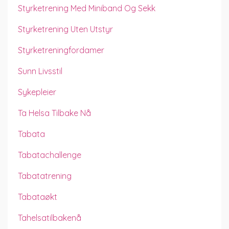
Styrketrening Med Miniband Og Sekk
Styrketrening Uten Utstyr
Styrketreningfordamer
Sunn Livsstil
Sykepleier
Ta Helsa Tilbake Nå
Tabata
Tabatachallenge
Tabatatrening
Tabataøkt
Tahelsatilbakenå