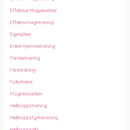
Effektive Mageøvelser
Effektivmagetrening
Egenpleie
Enkel Hjemmetrening
Familietrening
Ferietrening
Folkehelse
Frognerparken
Helkroppstrening
Helkroppstyrketrening
Helkroppsøkt