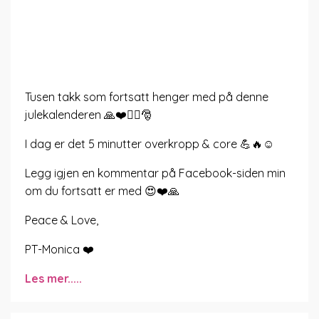
Tusen takk som fortsatt henger med på denne
julekalenderen 🙏❤️🤸‍♂️🎅
I dag er det 5 minutter overkropp & core 💪🔥☺️
Legg igjen en kommentar på Facebook-siden min
om du fortsatt er med 😍❤️🙏
Peace & Love,
PT-Monica ❤️
Les mer.....