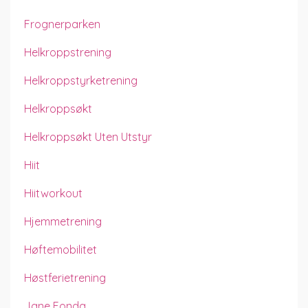
Frognerparken
Helkroppstrening
Helkroppstyrketrening
Helkroppsøkt
Helkroppsøkt Uten Utstyr
Hiit
Hiitworkout
Hjemmetrening
Høftemobilitet
Høstferietrening
Jane Fonda