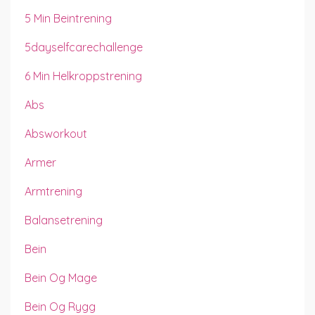
5 Min Beintrening
5dayselfcarechallenge
6 Min Helkroppstrening
Abs
Absworkout
Armer
Armtrening
Balansetrening
Bein
Bein Og Mage
Bein Og Rygg