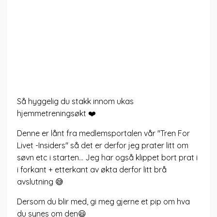
Så hyggelig du stakk innom ukas
hjemmetreningsøkt ❤️
Denne er lånt fra medlemsportalen vår "Tren For
Livet -Insiders" så det er derfor jeg prater litt om
søvn etc i starten... Jeg har også klippet bort prat i
i forkant + etterkant av økta derfor litt brå
avslutning 😅
Dersom du blir med, gi meg gjerne et pip om hva
du synes om den😃