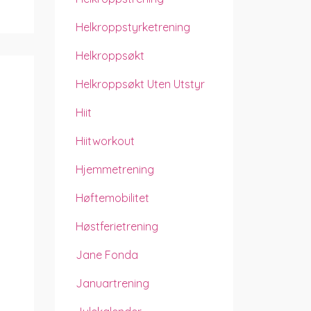
Helkroppstyrketrening
Helkroppsøkt
Helkroppsøkt Uten Utstyr
Hiit
Hiitworkout
Hjemmetrening
Høftemobilitet
Høstferietrening
Jane Fonda
Januartrening