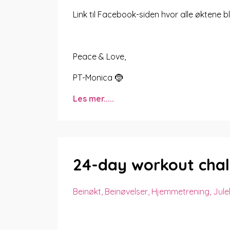
Link til Facebook-siden hvor alle øktene bli
Peace & Love,
PT-Monica 🤶
Les mer.....
24-day workout chal
Beinøkt
Beinøvelser
Hjemmetrening
Jule