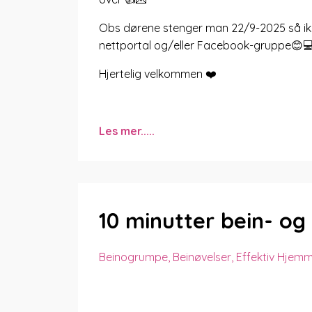
Obs dørene stenger man 22/9-2025 så ikke 
nettportal og/eller Facebook-gruppe😊
Hjertelig velkommen ❤️
Les mer.....
10 minutter bein- o
Beinogrumpe
Beinøvelser
Effektiv Hjem