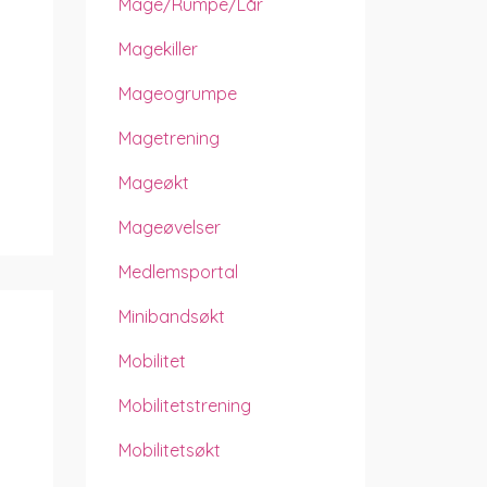
Mage/rumpe/lår
Magekiller
Mageogrumpe
Magetrening
Mageøkt
Mageøvelser
Medlemsportal
Minibandsøkt
Mobilitet
Mobilitetstrening
Mobilitetsøkt