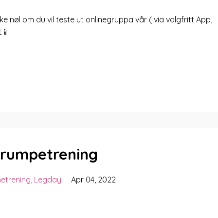
nøl om du vil teste ut onlinegruppa vår ( via valgfritt App,
📱
g rumpetrening
metrening
Legday
Apr 04, 2022