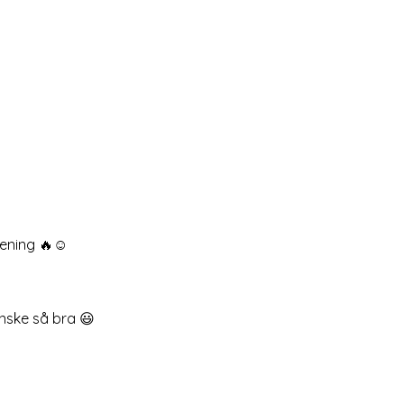
ening 🔥☺️
anske så bra 😃