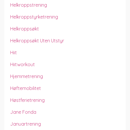
Helkroppstrening
Helkroppstyrketrening
Helkroppsøkt
Helkroppsøkt Uten Utstyr
Hiit
Hiitworkout
Hjemmetrening
Høftemobilitet
Høstferietrening
Jane Fonda
Januartrening