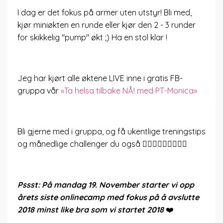
I dag er det fokus på armer uten utstyr! Bli med,
kjør miniøkten en runde eller kjør den 2 - 3 runder
for skikkelig "pump" økt ;) Ha en stol klar !
Jeg har kjørt alle øktene LIVE inne i gratis FB-
gruppa vår
«Ta helsa tilbake NÅ! med PT-Monica»
Bli gjerne med i gruppa, og få ukentlige treningstips
og månedlige challenger du også 🤸🏻‍♂️🏃🏼‍♀️🧘🏻‍♀️
Pssst: På mandag 19. November starter vi opp
årets siste onlinecamp med fokus på å avslutte
2018 minst like bra som vi startet 2018
❤️