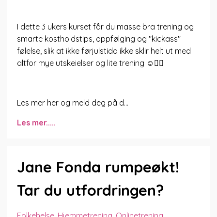
I dette 3 ukers kurset får du masse bra trening og
smarte kostholdstips, oppfølging og "kickass"
følelse, slik at ikke førjulstida ikke sklir helt ut med
altfor mye utskeielser og lite trening ☺️👍🏼
Les mer her og meld deg på d...
Les mer.....
Jane Fonda rumpeøkt!
Tar du utfordringen?
Folkehelse
Hjemmetrening
Onlinetrening