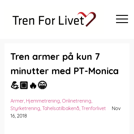
Tren armer på kun 7
minutter med PT-Monica
💪🏼🔥😁
Armer
Hjemmetrening
Onlinetrening
Styrketrening
Tahelsatilbakenå
Trenforlivet
Nov
16, 2018