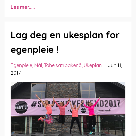
Les mer.....
Lag deg en ukesplan for
egenpleie !
Egenpleie
Mål
Tahelsatilbakenå
Ukeplan
Jun 11,
2017