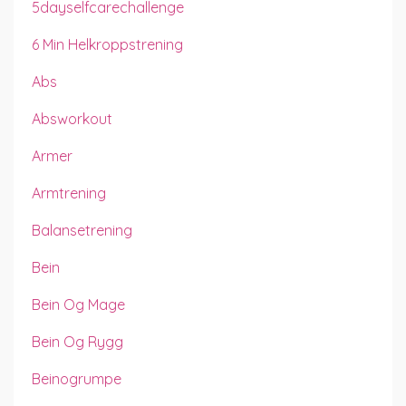
5dayselfcarechallenge
6 Min Helkroppstrening
Abs
Absworkout
Armer
Armtrening
Balansetrening
Bein
Bein Og Mage
Bein Og Rygg
Beinogrumpe