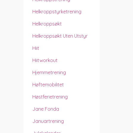
Helkroppstyrketrening
Helkroppsøkt
Helkroppsøkt Uten Utstyr
Hiit
Hiitworkout
Hjemmetrening
Høftemobilitet
Høstferietrening
Jane Fonda
Januartrening