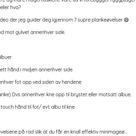
eller hva?
 video der jeg guider deg igjennom 7 supre plankeøvelser 😄
ned mot gulvet annenhver side.
albuer
sett hånd i midjen annenhver side
enhver fot opp ved siden av hendene
nke) Dvs annenhver kne opp til brystet eller motsatt albue.
uch hånd til fot/ evt albu til kne
øvelsene på rad slik at du får en knall effektiv minimageø...