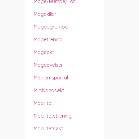
Mage/rumpe/lår
Magekiller
Mageogrumpe
Magetrening
Mageøkt
Mageøvelser
Medlemsportal
Minibandsøkt
Mobilitet
Mobilitetstrening
Mobilitetsøkt