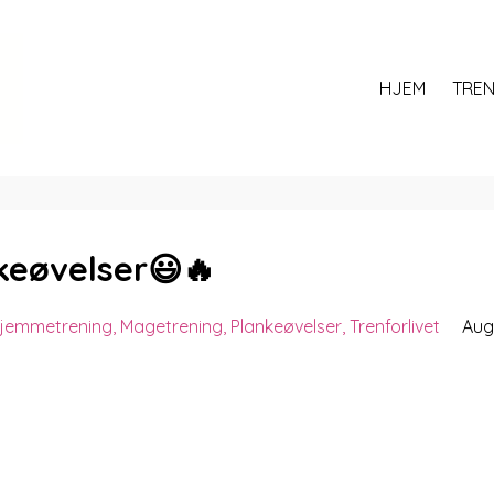
HJEM
TREN
keøvelser😃🔥
jemmetrening
Magetrening
Plankeøvelser
Trenforlivet
Aug