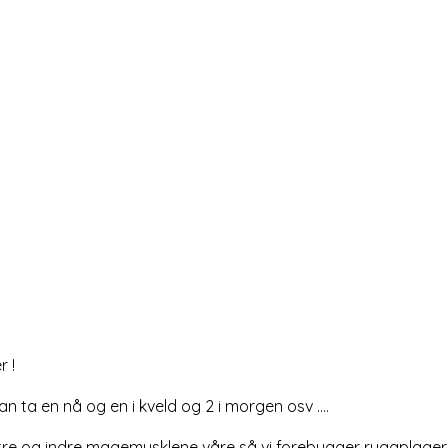
r !
n ta en nå og en i kveld og 2 i morgen osv ....
e ytre og indre magemusklene våre så vi forebygger ryggplager