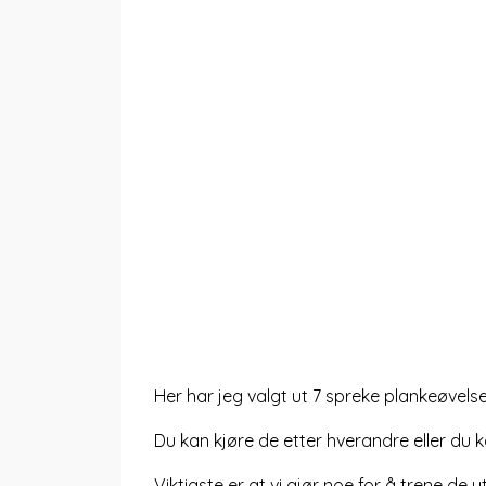
Her har jeg valgt ut 7 spreke plankeøvelse
Du kan kjøre de etter hverandre eller du ka
Viktigste er at vi gjør noe for å trene d