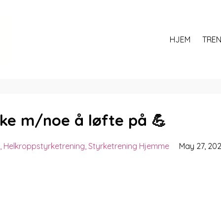
HJEM
TREN
rke m/noe å løfte på 💪
Helkroppstyrketrening
Styrketrening Hjemme
May 27, 20