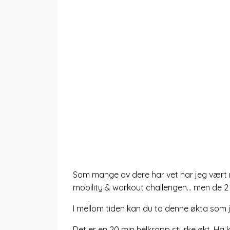
Som mange av dere har vet har jeg vært ri
mobility & workout challengen... men de 
I mellom tiden kan du ta denne økta som j
Det er en 20 min helkropp styrke økt. Ha k