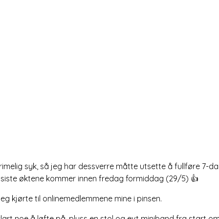
melig syk, så jeg har dessverre måtte utsette å fullføre 7-d
2 siste øktene kommer innen fredag formiddag (29/5) 👍
eg kjørte til onlinemedlemmene mine i pinsen.
lart noe å løfte på, pluss en stol og evt miniband fra start o