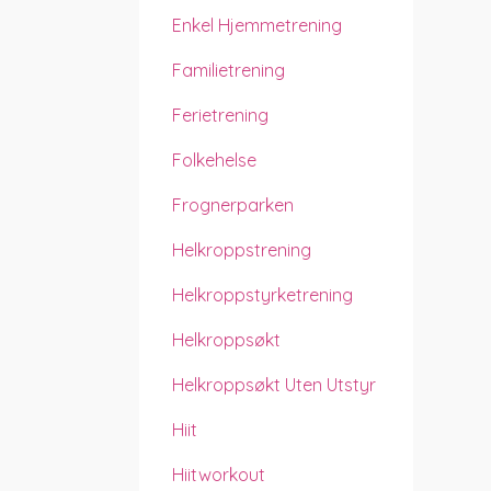
Enkel Hjemmetrening
Familietrening
Ferietrening
Folkehelse
Frognerparken
Helkroppstrening
Helkroppstyrketrening
Helkroppsøkt
Helkroppsøkt Uten Utstyr
Hiit
Hiitworkout