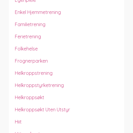
Enkel Hjemmetrening
Familietrening
Ferietrening
Folkehelse
Frognerparken
Helkroppstrening
Helkroppstyrketrening
Helkroppsøkt
Helkroppsøkt Uten Utstyr
Hiit