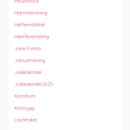
Hiitworkout
Hjemmetrening
Høftemobilitet
Høstferietrening
Jane Fonda
Januartrening
Julekalender
Julekalender2025
Komiform
Korsrygg
Lavterskel