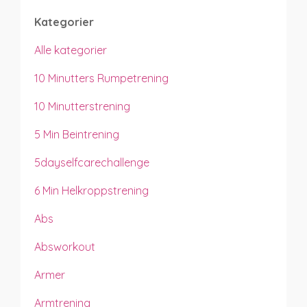
Kategorier
Alle kategorier
10 Minutters Rumpetrening
10 Minutterstrening
5 Min Beintrening
5dayselfcarechallenge
6 Min Helkroppstrening
Abs
Absworkout
Armer
Armtrening