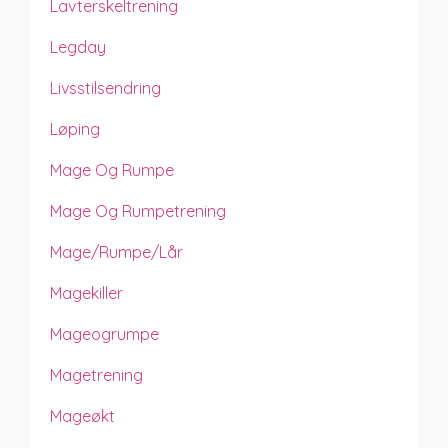
Lavterskeltrening
Legday
Livsstilsendring
Løping
Mage Og Rumpe
Mage Og Rumpetrening
Mage/rumpe/lår
Magekiller
Mageogrumpe
Magetrening
Mageøkt